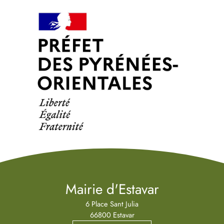
Mairie d'Estavar
6 Place Sant Julia
66800 Estavar