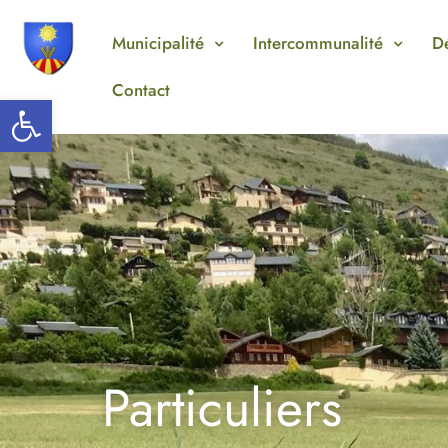
Aller
au
Municipalité
Intercommunalité
D
contenu
Contact
Ouvrir la barre d’outils
Particuliers