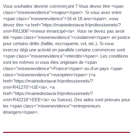
Vous souhaitez devenir commerçant ? Vous devez être <span
class="miseenevidence">majeur</span>. Si vous avez entre
<span class="miseenevidence">16 et 18 ans</span>, vous
devez être <a href="https://mairiedestavar.fr/professionnels/?
xml=R61306">mineur émancipé</a>. Vous ne devez pas avoir
été <span class="miseenevidence">condamné</span> en justice
pour certains délits (faillite, escroquerie, vol, etc.). Si vous
exercez déjà une activité en parallèle certains commerces sont
<span class="miseenevidence">interdits</span>. Les conditions
sont les mêmes si vous êtes originaire de <span
class="miseenevidence">France</span> ou d'un pays <span
class="miseenevidence">européen</span> (<a
href="https://mairiedestavar.fr/professionnels/?
xml=R41270">UE</a>, <a
href="https://mairiedestavar.fr/professionnels/?
xml=R42218">EEE</a> ou Suisse). Des aides sont prévues pour
les <span class="miseenevidence">entrepreneurs
étrangers</span>.