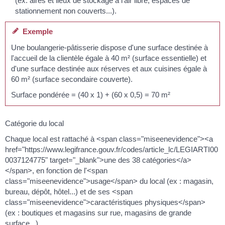
(ex: aires et lieux de stockage à l'air libre, espaces de
stationnement non couverts...).
Exemple
Une boulangerie-pâtisserie dispose d'une surface destinée à
l'accueil de la clientèle égale à 40 m² (surface essentielle) et
d'une surface destinée aux réserves et aux cuisines égale à
60 m² (surface secondaire couverte).
Surface pondérée = (40 x 1) + (60 x 0,5) = 70 m²
Catégorie du local
Chaque local est rattaché à <span class="miseenevidence"><a
href="https://www.legifrance.gouv.fr/codes/article_lc/LEGIARTI00
0037124775" target="_blank">une des 38 catégories</a>
</span>, en fonction de l'<span
class="miseenevidence">usage</span> du local (ex : magasin,
bureau, dépôt, hôtel...) et de ses <span
class="miseenevidence">caractéristiques physiques</span>
(ex : boutiques et magasins sur rue, magasins de grande
surface...).