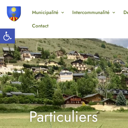
Aller
au
Municipalité
Intercommunalité
D
contenu
Contact
Ouvrir la barre d’outils
Particuliers