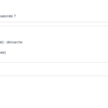
paternité ?
ié) : démarche
ité)