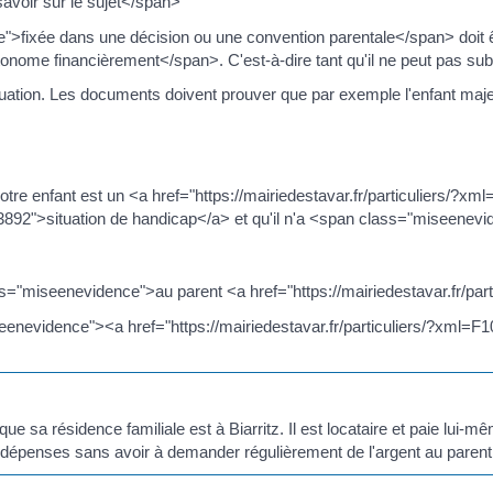
avoir sur le sujet</span>
>fixée dans une décision ou une convention parentale</span> doit ê
nome financièrement</span>. C'est-à-dire tant qu'il ne peut pas su
situation. Les documents doivent prouver que par exemple l'enfant majeu
votre enfant est un <a href="https://mairiedestavar.fr/particuliers/?
=R43892">situation de handicap</a> et qu'il n'a <span class="miseen
s="miseenevidence">au parent <a href="https://mairiedestavar.fr/pa
eenevidence"><a href="https://mairiedestavar.fr/particuliers/?xml=
e sa résidence familiale est à Biarritz. Il est locataire et paie lui-
 dépenses sans avoir à demander régulièrement de l'argent au parent q