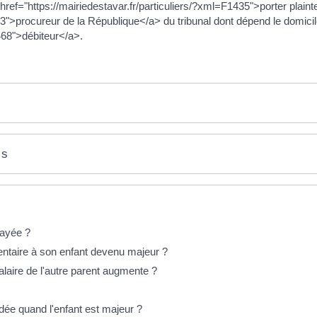
 href="https://mairiedestavar.fr/particuliers/?xml=F1435">porter plaint
23">procureur de la République</a> du tribunal dont dépend le domici
468">débiteur</a>.
es
payée ?
entaire à son enfant devenu majeur ?
salaire de l'autre parent augmente ?
dée quand l'enfant est majeur ?