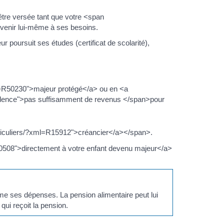
tre versée tant que votre <span
bvenir lui-même à ses besoins.
r poursuit ses études (certificat de scolarité),
xml=R50230">majeur protégé</a> ou en <a
evidence">pas suffisamment de revenus </span>pour
rticuliers/?xml=R15912">créancier</a></span>.
F10508">directement à votre enfant devenu majeur</a>
même ses dépenses. La pension alimentaire peut lui
ui reçoit la pension.