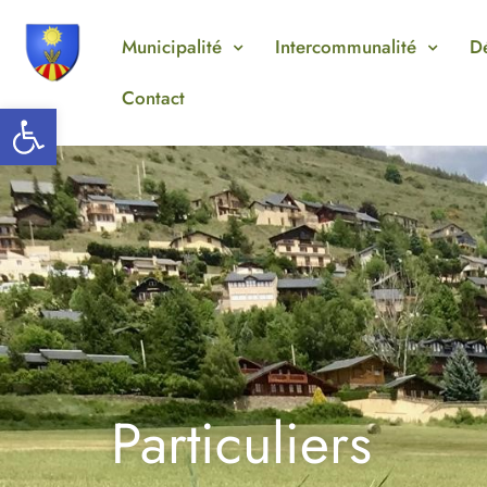
Aller
au
Municipalité
Intercommunalité
D
contenu
Contact
Ouvrir la barre d’outils
Particuliers