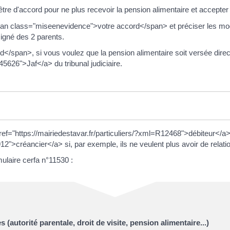
it être d'accord pour ne plus recevoir la pension alimentaire et accepte
an class="miseenevidence">votre accord</span> et préciser les moda
signé des 2 parents.
pan>, si vous voulez que la pension alimentaire soit versée direct
45626">Jaf</a> du tribunal judiciaire.
ref="https://mairiedestavar.fr/particuliers/?xml=R12468">débiteur</a>
12">créancier</a> si, par exemple, ils ne veulent plus avoir de relatio
ulaire cerfa n°11530 :
 (autorité parentale, droit de visite, pension alimentaire...)