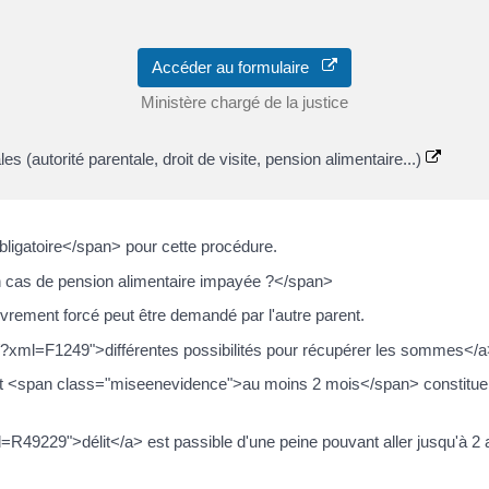
Accéder au formulaire
Ministère chargé de la justice
s (autorité parentale, droit de visite, pension alimentaire...)
ligatoire</span> pour cette procédure.
 cas de pension alimentaire impayée ?</span>
uvrement forcé peut être demandé par l'autre parent.
iers/?xml=F1249">différentes possibilités pour récupérer les sommes</a
dant <span class="miseenevidence">au moins 2 mois</span> constitu
xml=R49229">délit</a> est passible d'une peine pouvant aller jusqu'à